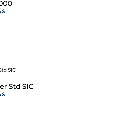
2000
ÁS
er Std SIC
ÁS