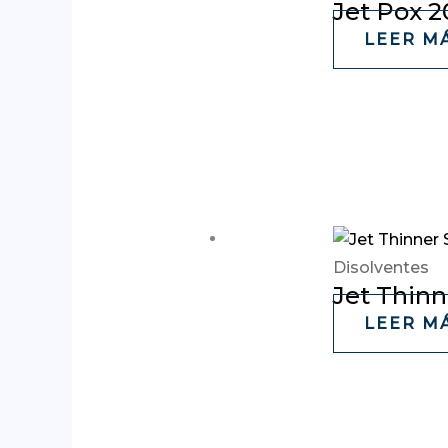
Jet Pox 
LEER M
Disolventes
Jet Thinn
LEER M