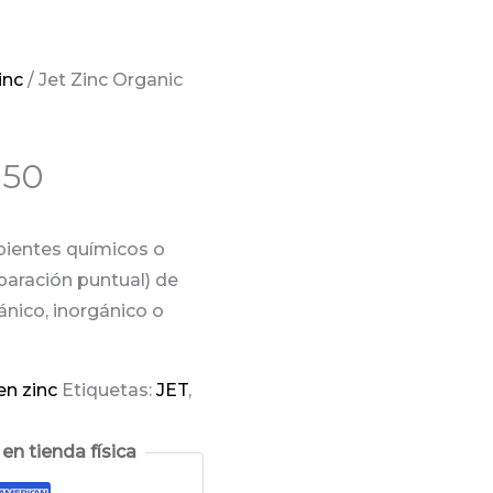
inc
/ Jet Zinc Organic
850
bientes químicos o
paración puntual) de
ánico, inorgánico o
en zinc
Etiquetas:
JET
,
n tienda física