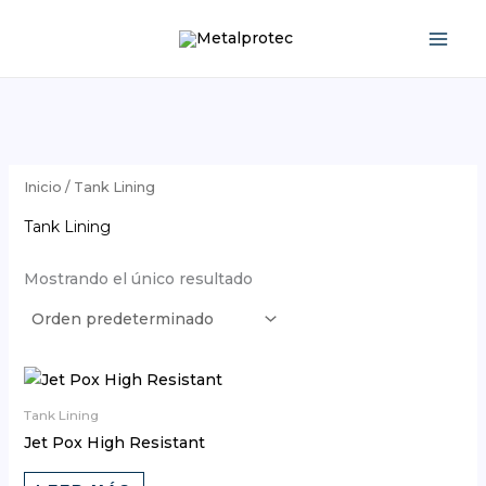
Ir
6
1
6
3
3
3
3
2
al
p
p
p
p
p
p
p
p
contenido
r
r
r
r
r
r
r
r
o
o
o
o
o
o
o
o
d
d
d
d
d
d
d
d
u
u
u
u
u
u
u
u
Inicio
/ Tank Lining
c
c
c
c
c
c
c
c
t
t
t
t
t
t
t
t
Tank Lining
o
o
o
o
o
o
o
o
Mostrando el único resultado
s
s
s
s
s
s
s
Tank Lining
Jet Pox High Resistant